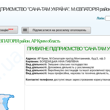
ПРИЄМСТВО "САНА-ТАМ УКРАЇНА". М.ЄВПАТОРІЯ район.
Логін:
new
ізацію
Підписатися на розсилку оголошень
ТОРІЯ район. АР Крим область
ПРИВАТНЕ ПІДПРИЄМСТВО "САНА-ТАМ У
Адреса:
АР Крим, М.Євпаторія проїзд Монтажників, буд.5, оф.3
Керівник:
БОРДЗИЦЬКА НІНА ПАВЛІВНА
Вид діяльності:
Змішане сільське господарство
Вид діяльності:
Допоміжна діяльність у рослинництві
Вид діяльності:
Виробництво пестицидів та іншої агрохімічної про
Вид діяльності:
Інша професійна, наукова та технічна діяльність, н
Контактні телефони
доступні лише зареєстрованим корисутвача