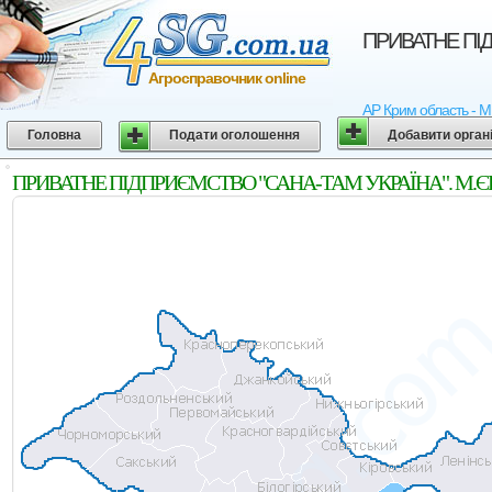
ПРИВАТНЕ ПІД
Агросправочник online
АР Крим область - М
Головна
Подати оголошення
Добавити орган
ПРИВАТНЕ ПІДПРИЄМСТВО "САНА-ТАМ УКРАЇНА". М.ЄВПА