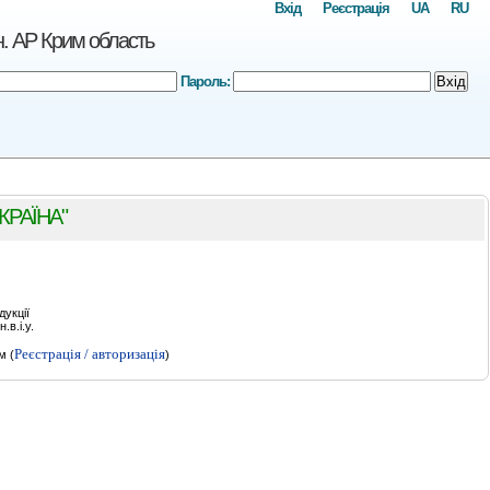
Вхід
Реєстрація
UA
RU
 АР Крим область
Пароль:
Вхід
КРАЇНА"
дукції
.в.і.у.
Реєстрація / авторизація
м (
)