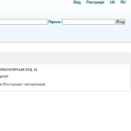
Вхід
Реєстрація
UA
RU
Пароль:
Вхід
КРАСНОЯРСЬКЕ БУД. 16
ЛЬТУР
Реєстрація / авторизація
м (
)