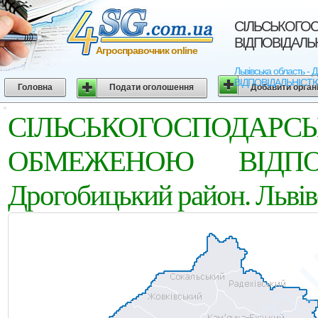
СIЛЬСЬКОГО
ВIДПОВIДАЛЬНI
Агросправочник online
Львівська област
ВIДПОВIДАЛЬНIСТЮ "Д
Головна
Подати оголошення
Добавити орган
СIЛЬСЬКОГОСПОД
ОБМЕЖЕНОЮ ВIДПОВ
Дрогобицький район. Львів