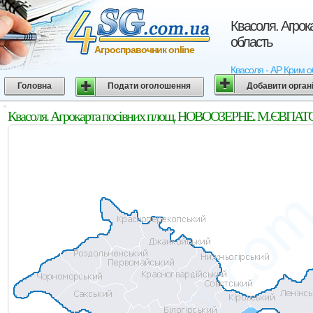
Квасоля. Агро
область
Агросправочник online
Квасоля - АР Крим о
Головна
Подати оголошення
Добавити орган
Квасоля. Агрокарта посівних площ. НОВООЗЕРНЕ. М.ЄВПАТОР