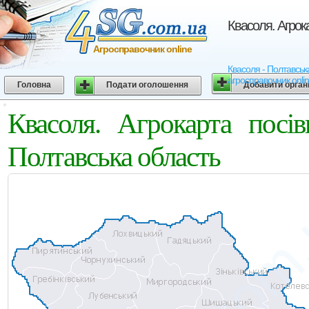
Квасоля. Агрок
Агросправочник online
Квасоля - Полтавська
агросправочник onli
Головна
Подати оголошення
Добавити орган
Квасоля. Агрокарта посі
Полтавська область