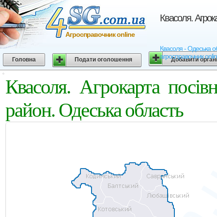
Квасоля. Агрок
Агросправочник online
Квасоля - Одеська об
агросправочник onli
Головна
Подати оголошення
Добавити орган
Квасоля. Агрокарта посів
район. Одеська область