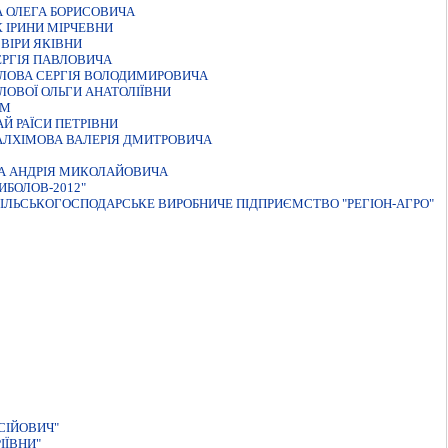
 ОЛЕГА БОРИСОВИЧА
 IРИНИ МIРЧЕВНИ
ВIРИ ЯКIВНИ
ЕРГIЯ ПАВЛОВИЧА
ЄЛОВА СЕРГIЯ ВОЛОДИМИРОВИЧА
ОВОЇ ОЛЬГИ АНАТОЛIЇВНИ
 М
Й РАЇСИ ПЕТРІВНИ
АЛХIМОВА ВАЛЕРIЯ ДМИТРОВИЧА
А АНДРIЯ МИКОЛАЙОВИЧА
ИБОЛОВ-2012"
ІЛЬСЬКОГОСПОДАРСЬКЕ ВИРОБНИЧЕ ПІДПРИЄМСТВО "РЕГІОН-АГРО"
СIЙОВИЧ"
IЇВНИ"