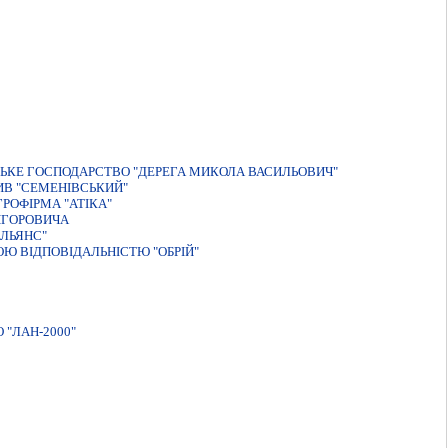
ЬКЕ ГОСПОДАРСТВО "ДЕРЕГА МИКОЛА ВАСИЛЬОВИЧ"
ИВ "СЕМЕНІВСЬКИЙ"
РОФIРМА "АТIКА"
ИГОРОВИЧА
ЛЬЯНС"
Ю ВIДПОВIДАЛЬНIСТЮ "ОБРIЙ"
"ЛАН-2000"