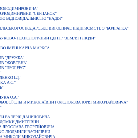
 ВОЛОДИМИРОВИЧА"
ВОЛОДИМИРIВНИ "СЕРПАНОК"
Ю ВIДПОВIДАЛЬНIСТЮ "НАДIЯ"
ІЛЬСЬКОГОСПОДАРСЬКЕ ВИРОБНИЧЕ ПІДПРИЄМСТВО "БОЛГАРКА"
УКОВО-ТЕХНОЛОГIЧНИЙ ЦЕНТР "ЗЕМЛЯ I ЛЮДИ"
ВО IМЕНI КАРЛА МАРКСА
В "ДРУЖБА"
ИВ "ЖОВТЕНЬ"
В "ПРОГРЕС"
"
ЕНКО I.Д."
А А.С."
Ь"
УКА О.А."
ОБОВОЇ ОЛЬГИ МИКОЛАЇВНИ ГОЛОЛОБОВА ЮРIЯ МИКОЛАЙОВИЧА"
"
РИ ВАЛЕРIЯ ДАНИЛОВИЧА
 ДОМКИ ДМИТРIВНИ
А ЯРОСЛАВА ГЕОРГIЙОВИЧА
НКО ЛЮДМИЛИ ВАСИЛIВНИ
КА МИКОЛИ МИКОЛАЙОВИЧА