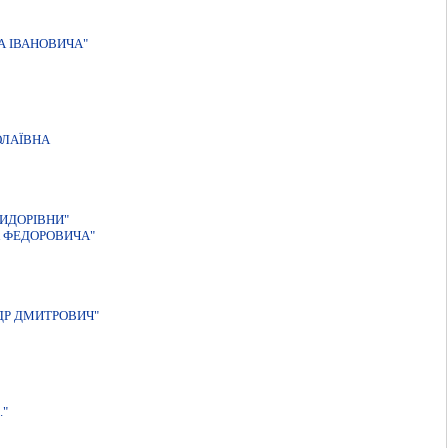
А IВАНОВИЧА"
ОЛАЇВНА
ИДОРIВНИ"
 ФЕДОРОВИЧА"
ДР ДМИТРОВИЧ"
."