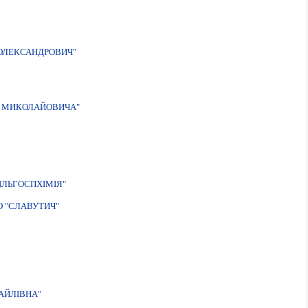
ОЛЕКСАНДРОВИЧ"
Я МИКОЛАЙОВИЧА"
IЛЬГОСПХIМIЯ"
 "СЛАВУТИЧ"
АЙЛIВНА"