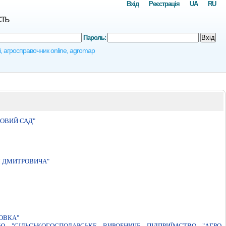
Вхід
Реєстрація
UA
RU
сть
Пароль:
Вхід
і, агросправочник online, agromap
ОВИЙ САД"
Я ДМИТРОВИЧА"
ОВКА"
 "СIЛЬСЬКОГОСПОДАРСЬКЕ ВИРОБНИЧЕ ПIДПРИЇМСТВО "АГРО-