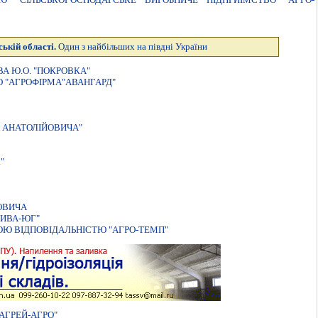
ькій області.
Один з найбільших на півдні України
А Ю.О. "ПОКРОВКА"
 "АГРОФIРМА"АВАНГАРД"
 АНАТОЛIЙОВИЧА"
"
ОВИЧА
НИВА-ЮГ"
Ю ВIДПОВIДАЛЬНIСТЮ "АГРО-ТЕМП"
АГРЕЙ-АГРО"