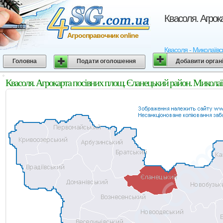
Квасоля. Агрок
Агросправочник online
Квасоля - Миколаївсь
Головна
Подати оголошення
Добавити орган
Квасоля. Агрокарта посівних площ. Єланецький район. Миколаї