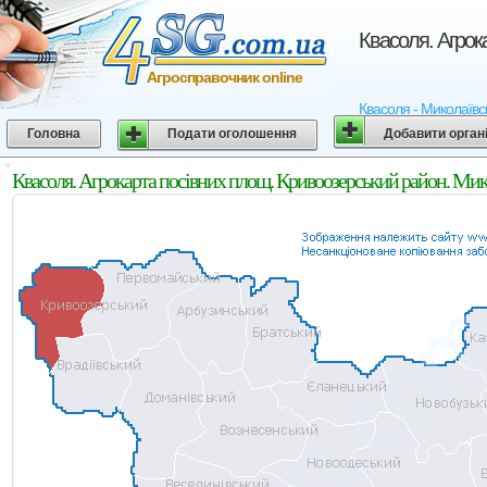
Квасоля. Агрок
Агросправочник online
Квасоля - Миколаївсь
Головна
Подати оголошення
Добавити орган
Квасоля. Агрокарта посівних площ. Кривоозерський район. Мик