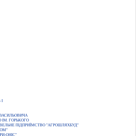
 I
 ВАСИЛЬОВИЧА
 IМ. ГОРЬКОГО
ВЕЛЬНЕ ПIДПРИЇМСТВО "АГРОШЛЯХБУД"
ТОМ"
РИ-ОНIС"