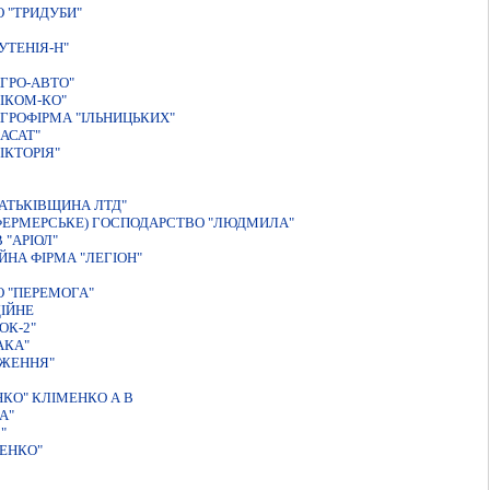
 "ТРИДУБИ"
УТЕНIЯ-Н"
ГРО-АВТО"
IКОМ-КО"
ГРОФIРМА "IЛЬНИЦЬКИХ"
АСАТ"
IКТОРIЯ"
АТЬКIВЩИНА ЛТД"
(ФЕРМЕРСЬКЕ) ГОСПОДАРСТВО "ЛЮДМИЛА"
"АРIОЛ"
НА ФIРМА "ЛЕГIОН"
 "ПЕРЕМОГА"
IЙНЕ
ОК-2"
АКА"
ДЖЕННЯ"
КО" КЛIМЕНКО А В
А"
"
ЕНКО"