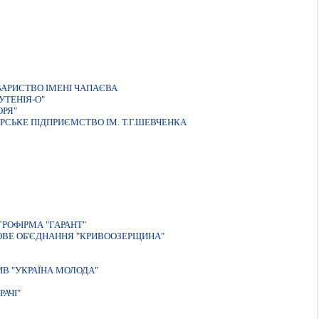
ВАРИСТВО ІМЕНІ ЧАПАЄВА
УТЕНIЯ-О"
ОРЯ"
СЬКЕ ПIДПРИЄМСТВО IМ. Т.Г.ШЕВЧЕНКА
РОФІРМА "ГАРАНТ"
ВЕ ОБ'ЄДНАННЯ "КРИВООЗЕРЩИНА"
В "УКРАЇНА МОЛОДА"
АЧI"