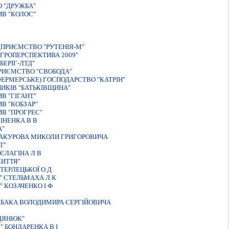
 "ДРУЖБА"
В "КОЛОС"
ДПРИЄМСТВО "РУТЕНIЯ-М"
ГРОПЕРСПЕКТИВА 2009"
ЕРIГ-ЛТД"
РИЄМСТВО "СВОБОДА"
ФЕРМЕРСЬКЕ) ГОСПОДАРСТВО "КАТРIН"
ИКIВ "БАТЬКIВЩИНА"
В "ГІГАНТ"
В "КОБЗАР"
В "ПРОГРЕС"
ІНЕНКА В В
А"
БАКУРОВА МИКОЛИ ГРИГОРОВИЧА
Т"
ЄЛАГIНА Л В
ЖИТТЯ"
ТЕРЛЕЦЬКОЇ О Д
" СТЕЛЬМАХА Л К
 КОЗАЧЕНКО I Ф
ИБАКА ВОЛОДИМИРА СЕРГIЙОВИЧА
ОДЯНЮК"
 БОНДАРЕНКА В I