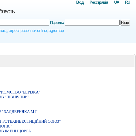
Вхід
Реєстрація
UA
RU
бласть
Пароль:
Вхід
площі, агросправочник online, agromap
ИЄМСТВО "БЕРIЗКА"
В "ПІВНІЧНИЙ"
" ЗАДВЕРНЯКА М Г
АГРОТЕХIНВЕСТИЦIЙНИЙ СОЮЗ"
IОНIС"
В ІМЕНІ ЩОРСА