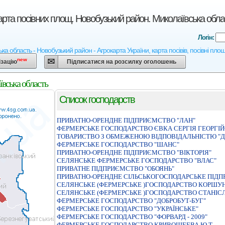
арта посівних площ. Новобузький район. Миколаївська обла
Логін:
ка область - Новобузький район - Агрокарта України, карта посівів, посівні пло
new
ізацію
Підписатися на розсилку оголошень
ївська область
Список господарств
ПРИВАТНО-ОРЕНДНЕ ПIДПРИЄМСТВО "ЛАН"
ФЕРМЕРСЬКЕ ГОСПОДАРСТВО ЄВКА СЕРГIЯ ГЕОРГI
ТОВАРИСТВО З ОБМЕЖЕНОЮ ВIДПОВIДАЛЬНIСТЮ "
ФЕРМЕРСЬКЕ ГОСПОДАРСТВО "ШАНС"
ПРИВАТНО-ОРЕНДНЕ ПIДПРИЄМСТВО "ВIКТОРIЯ"
СЕЛЯНСЬКЕ ФЕРМЕРСЬКЕ ГОСПОДАРСТВО "ВЛАС"
ПРИВАТНЕ ПIДПРИЄМСТВО "ОБОЯНЬ"
ПРИВАТНО-ОРЕНДНЕ СIЛЬСЬКОГОСПОДАРСЬКЕ ПIДП
СЕЛЯНСЬКЕ (ФЕРМЕРСЬКЕ )ГОСПОДАРСТВО КОРШУ
СЕЛЯНСЬКЕ (ФЕРМЕРСЬКЕ )ГОСПОДАРСТВО СТАНІС
ФЕРМЕРСЬКЕ ГОСПОДАРСТВО "ДОБРОБУТ-БУГ"
ФЕРМЕРСЬКЕ ГОСПОДАРСТВО "УКРАЇНСЬКЕ"
ФЕРМЕРСЬКЕ ГОСПОДАРСТВО "ФОРВАРД - 2009"
ФЕРМЕРСЬКЕ ГОСПОДАРСТВО КРИВОШЕЕВА Ю Т