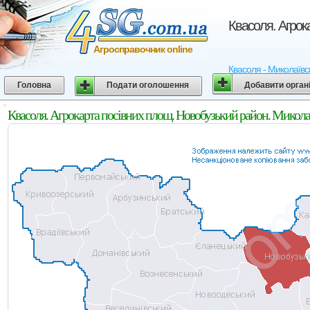
Квасоля. Агрок
Агросправочник online
Квасоля - Миколаївсь
Головна
Подати оголошення
Добавити орган
Квасоля. Агрокарта посівних площ. Новобузький район. Микола