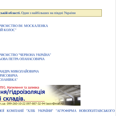
ькій області.
Один з найбільших на півдні України
ПРИЄМСТВО IМ. МОСКАЛЕНКА
ИЙ КОЛОС"
РИЄМСТВО "ЧЕРВОНА УКРАЇНА"
ЬОВА ПЕТРА ОПАНАСОВИЧА
САНДРА МИКОЛАЙОВИЧА
ОРИСОВИЧА
ОЗАНIВКА"
ОЇ КОМПАНІЇ "ХЛІБ УКРАЇНИ" "АГРОФІРМА НОВОПОЛТАВСЬКОГО