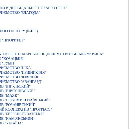
Ю ВIДПОВIДАЛЬНIСТЮ "АГРО-СОЛТ"
РИЄМСТВО "ЗЛАГОДА"
ОГО ЦЕНТРУ (№103)
 "ПРІОРИТЕТ"
ЬСЬКОГОСПОДАРСЬКЕ ПІДПРИЄМСТВО "ВІЛЬНА УКРАЇНА"
 "КОЗАЦЬКЕ"
"РУБІН"
РИЄМСТВО "НIКА"
РИЄМСТВО "ПРИIНГУЛЛЯ"
РИЄМСТВО "ЮВIЛЕЙНЕ"
РИЄМСТВО "АВАНГАРД"
В "IНГУЛЬСКИЙ"
В "ВIВСЯНIВСЬКЕ"
ИВ "МАЯК"
ИВ "НОВОМИКОЛАЇВСЬКИЙ"
В "РОЗАНIВСЬКИЙ"
Й КООПЕРАТИВ "ПРОГРЕСС"
В "БЕРЕЗНЕГУВАТСЬКЕ"
В "КАМ'ЯНСЬКИЙ"
В "УКРАЇНА"