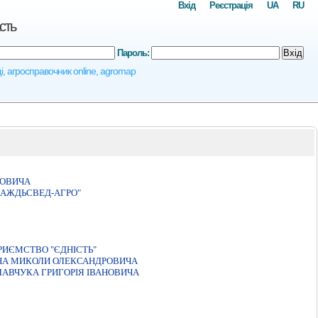
Вхід
Реєстрація
UA
RU
сть
Пароль:
Вхід
щі, агросправочник online, agromap
ЙОВИЧА
ДАЖДЬСВЕД-АГРО"
РИЄМСТВО "ЄДНIСТЬ"
НА МИКОЛИ ОЛЕКСАНДРОВИЧА
ЛАВЧУКА ГРИГОРІЯ ІВАНОВИЧА