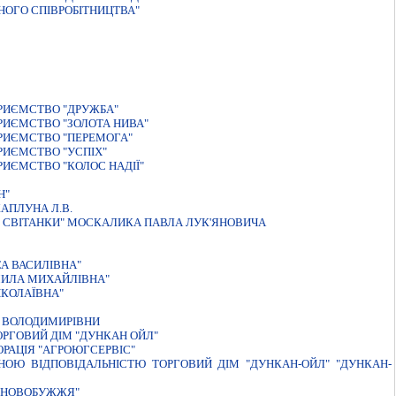
НОГО СПІВРОБІТНИЦТВА"
РИЄМСТВО "ДРУЖБА"
РИЄМСТВО "ЗОЛОТА НИВА"
РИЄМСТВО "ПЕРЕМОГА"
РИЄМСТВО "УСПIХ"
ИЄМСТВО "КОЛОС НАДІЇ"
Н"
АПЛУНА Л.В.
И СВIТАНКИ" МОСКАЛИКА ПАВЛА ЛУК'ЯНОВИЧА
А ВАСИЛIВНА"
ИЛА МИХАЙЛIВНА"
ИКОЛАЇВНА"
 ВОЛОДИМИРIВНИ
РГОВИЙ ДIМ "ДУНКАН ОЙЛ"
РАЦIЯ "АГРОЮГСЕРВIС"
НОЮ ВІДПОВІДАЛЬНІСТЮ ТОРГОВИЙ ДІМ "ДУНКАН-ОЙЛ" "ДУНКАН-
Р НОВОБУЖЖЯ"