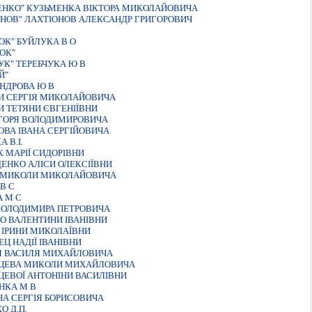
ЕНКО" КУЗЬМЕНКА ВІКТОРА МИКОЛАЙОВИЧА
ОНОВ" ЛАХТIОНОВ АЛЕКСАНДР ГРИГОРОВИЧ
ОК" БУЙЛУКА В О
ОК"
УК" ТЕРЕБЧУКА Ю В
Й"
НДРОВА Ю В
И СЕРГIЯ МИКОЛАЙОВИЧА
 ТЕТЯНИ ЄВГЕНIЇВНИ
IГОРЯ ВОЛОДИМИРОВИЧА
ОВА IВАНА СЕРГIЙОВИЧА
 В.I.
 МАРIЇ СИДОРIВНИ
ЕНКО АЛIСИ ОЛЕКСIЇВНИ
А МИКОЛИ МИКОЛАЙОВИЧА
В С
 М С
ВОЛОДИМИРА ПЕТРОВИЧА
О ВАЛЕНТИНИ IВАНIВНИ
 IРИНИ МИКОЛАЇВНИ
Ц НАДIЇ IВАНIВНИ
IЯ ВАСИЛЯ МИХАЙЛОВИЧА
ВЦЕВА МИКОЛИ МИХАЙЛОВИЧА
ЦЕВОЇ АНТОНIНИ ВАСИЛIВНИ
НКА М В
НА СЕРГIЯ БОРИСОВИЧА
О Д.П.