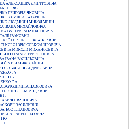
ОВА АЛЕКСАНДРА ДМИТРОВИЧА
ЬКОГО Ф С
НКА ГРИГОРIЯ ЯКОВИЧА
НКО АКУЛIНИ ЛАЗАРIВНИ
ЕНКО ЛЮДМИЛИ МИКОЛАЇВНИ
КА IВАНА МИХАЙЛОВИЧА
ЮКА ВАЛЕРIЯ АНАТОЛЬОВИЧА
ТАЛIЇ IВАНОВНИ
СКОЇ ТЕТЯНИ ОЛЕКСАНДРIВНИ
ВСЬКОГО ЮРIЯ ОЛЕКСАНДРОВИЧА
НОВИЧА МИКОЛИ МИХАЙЛОВИЧА
ЬСКОГО ТАРАСА ГРИГОРОВИЧА
ВА IВАНА ВАСИЛЬОВИЧА
ВОЇ РАIСИ МИКОЛАЇВНИ
КОГО ВАСИЛЯ АНДРIЙОВИЧА
ЕНКО I А
НКО Б I
ЕНКО Г А
ЧА ВОЛОДИМИРА ПАВЛОВИЧА
 ТЕТЯНИ ОЛЕКСАНДРIВНИ
Н П
ИХАЙЛО IВАНОВИЧА
АСКОВIЇ ВАСИЛИВНИ
IВАНА СТЕПАНОВИЧА
 IВАНА ЛАВРЕНТЬОВИЧА
I Ю
Т I