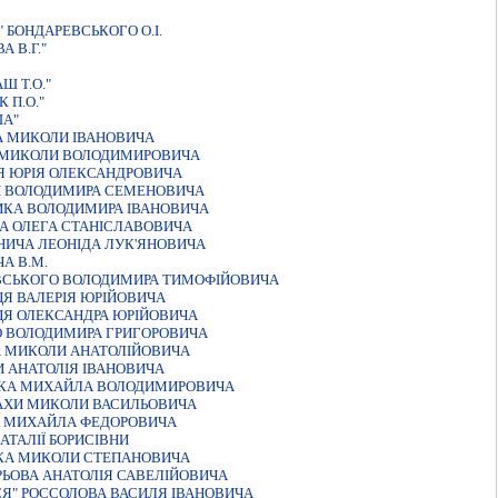
 БОНДАРЕВСЬКОГО О.I.
 В.Г."
Ш Т.О."
 П.О."
ША"
А МИКОЛИ IВАНОВИЧА
А МИКОЛИ ВОЛОДИМИРОВИЧА
Я ЮРIЯ ОЛЕКСАНДРОВИЧА
И ВОЛОДИМИРА СЕМЕНОВИЧА
ИКА ВОЛОДИМИРА IВАНОВИЧА
А ОЛЕГА СТАНIСЛАВОВИЧА
НИЧА ЛЕОНIДА ЛУК'ЯНОВИЧА
А В.М.
ВСЬКОГО ВОЛОДИМИРА ТИМОФIЙОВИЧА
ЦЯ ВАЛЕРIЯ ЮРIЙОВИЧА
ЦЯ ОЛЕКСАНДРА ЮРIЙОВИЧА
О ВОЛОДИМИРА ГРИГОРОВИЧА
А МИКОЛИ АНАТОЛIЙОВИЧА
 АНАТОЛIЯ IВАНОВИЧА
НКА МИХАЙЛА ВОЛОДИМИРОВИЧА
АХИ МИКОЛИ ВАСИЛЬОВИЧА
А МИХАЙЛА ФЕДОРОВИЧА
АТАЛIЇ БОРИСIВНИ
КА МИКОЛИ СТЕПАНОВИЧА
РЬОВА АНАТОЛIЯ САВЕЛIЙОВИЧА
СЯ" РОССОЛОВА ВАСИЛЯ IВАНОВИЧА