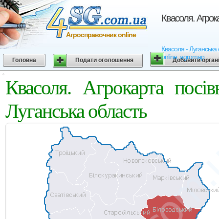
Квасоля. Агрок
Агросправочник online
Квасоля - Луганська 
online, agromap
Головна
Подати оголошення
Добавити орган
Квасоля. Агрокарта посі
Луганська область