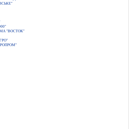
ВСЬКЕ"
"
00"
МА "ВОСТОК"
ГРО"
ГРОПРОМ"