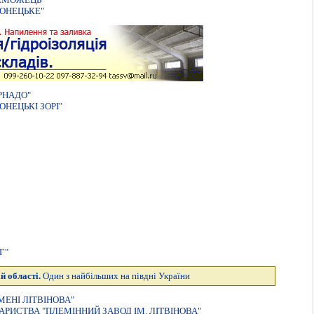
ОНЕЦЬКЕ"
РНАДО"
НЕЦЬКІ ЗОРІ"
Г"
й області.
Один з найбільших на півдні України
МЕНI ЛIТВIНОВА"
РИСТВА "ПЛЕМIННИЙ ЗАВОД IМ. ЛIТВIНОВА"