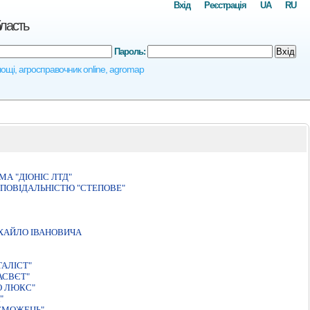
Вхід
Реєстрація
UA
RU
бласть
Пароль:
Вхід
площі, агросправочник online, agromap
А "ДIОНIС ЛТД"
ПОВІДАЛЬНІСТЮ "СТЕПОВЕ"
ХАЙЛО IВАНОВИЧА
АЛIСТ"
АСВЄТ"
О ЛЮКС"
"
ЕМОЖЕЦЬ"