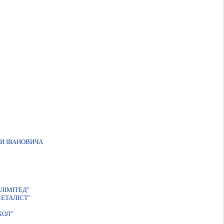
И IВАНОВИЧА
ЛIМIТЕД"
ЕТАЛІСТ"
КОЛ"