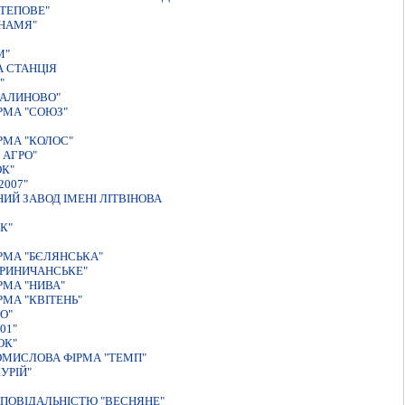
ТЕПОВЕ"
ЗНАМЯ"
М"
А СТАНЦIЯ
"
КАЛИНОВО"
РМА "СОЮЗ"
РМА "КОЛОС"
 АГРО"
К"
007"
Й ЗАВОД ІМЕНІ ЛІТВІНОВА
К"
РМА "БЄЛЯНСЬКА"
КРИНИЧАНСЬКЕ"
РМА "НИВА"
МА "КВIТЕНЬ"
О"
01"
ОК"
ОМИСЛОВА ФIРМА "ТЕМП"
УРIЙ"
ПОВІДАЛЬНІСТЮ "ВЕСНЯНЕ"