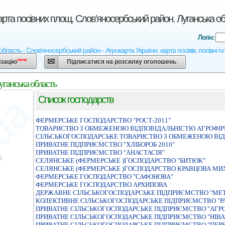
арта посівних площ. Слов'яносербський район. Луганська о
Логін:
область - Слов'яносербський район - Агрокарта України, карта посівів, посівні 
new
ізацію
Підписатися на розсилку оголошень
уганська область
Список господарств
ФЕРМЕРСЬКЕ ГОСПОДАРСТВО "РОСТ-2011"
ТОВАРИСТВО З ОБМЕЖЕНОЮ ВIДПОВIДАЛЬНIСТЮ АГРОФIРМ
СІЛЬСЬКОГОСПОДАРСЬКЕ ТОВАРИСТВО З ОБМЕЖЕНОЮ ВІД
ПРИВАТНЕ ПIДПРИЄМСТВО "ХЛIБОРОБ 2010"
ПРИВАТНЕ ПІДПРИЄМСТВО "АНАСТАСІЯ"
СЕЛЯНСЬКЕ (ФЕРМЕРСЬКЕ )ГОСПОДАРСТВО "БИТЮК"
СЕЛЯНСЬКЕ (ФЕРМЕРСЬКЕ )ГОСПОДАРСТВО КРАВЦОВА МИ
ФЕРМЕРСЬКЕ ГОСПОДАРСТВО "САФОНОВА"
ФЕРМЕРСЬКЕ ГОСПОДАРСТВО АРХИПОВА
ДЕРЖАВНЕ СIЛЬСЬКОГОСПОДАРСЬКЕ ПIДПРИЄМСТВО "МЕТ
КОЛЕКТИВНЕ СІЛЬСЬКОГОСПОДАРСЬКЕ ПІДПРИЄМСТВО "Р
ПРИВАТНЕ СIЛЬСЬКОГОСПОДАРСЬКЕ ПIДПРИЄМСТВО "АГР
ПРИВАТНЕ СIЛЬСЬКОГОСПОДАРСЬКЕ ПIДПРИЄМСТВО "НIВА
ПРИВАТНЕ СІЛЬСЬКОГОСПОДАРСЬКЕ ПІДПРИЄМСТВО "ПЕР