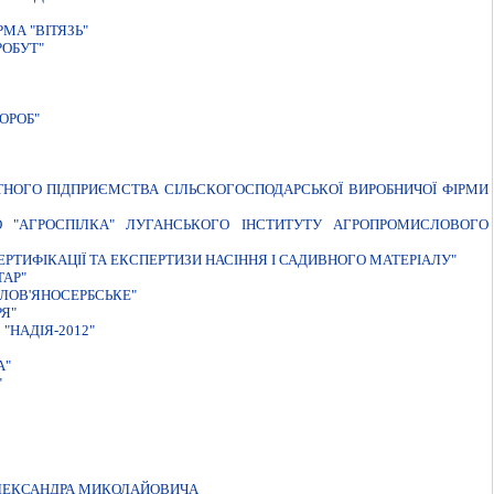
МА "ВIТЯЗЬ"
РОБУТ"
ОРОБ"
АТНОГО ПIДПРИЄМСТВА СIЛЬСКОГОСПОДАРСЬКОЇ ВИРОБНИЧОЇ ФIРМИ
 "АГРОСПIЛКА" ЛУГАНСЬКОГО IНСТИТУТУ АГРОПРОМИСЛОВОГО
РТИФІКАЦІЇ ТА ЕКСПЕРТИЗИ НАСІННЯ І САДИВНОГО МАТЕРІАЛУ"
ТАР"
ЛОВ'ЯНОСЕРБСЬКЕ"
Я"
НАДІЯ-2012"
А"
"
ОЛЕКСАНДРА МИКОЛАЙОВИЧА