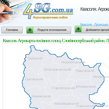
Квасоля. Агрок
Агросправочник online
Квасоля - Луганська 
Головна
Подати оголошення
Добавити орган
Квасоля. Агрокарта посівних площ. Слов'яносербський район. Л