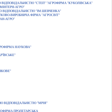
ВIДПОВIДАЛЬНIСТЮ "СТЕП" "АГРОФIРМА "КУКОЛIВСЬКА"
МIНТЕРН-АГРО"
 ВІДПОВІДАЛЬНІСТЮ "ІМ.ШЕВЧЕНКА"
КОВО-ВИРОБНИЧА ФIРМА "АГРОСВIТ"
АН-АГРО"
РОФIРМА НАУКОВА"
'ЇВСЬКЕ"
НКОВЕ"
Ю ВIДПОВIДАЛЬНIСТЮ "МРIЯ"
ОФIРМА ПРОЛЕТАРСЬКА