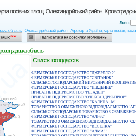
арта посівних площ. Олександрійський район. Кіровоградсь
Логін:
ська область - Олександрійський район - Агрокарта України, карта посівів, посі
new
ізацію
Підписатися на розсилку оголошень
ровоградська область
Список господарств
ФЕРМЕРСЬКЕ ГОСПОДАРСТВО "ДЖЕРЕЛО-2"
ФЕРМЕРСЬКЕ ГОСПОДАРСТВО "СВIТАНОК"
СIЛЬСЬКОГОСПОДАРСЬКИЙ ВИРОБНИЧИЙ КООПЕРАТИВ
ФЕРМЕРСЬКЕ ГОСПОДАРСТВО "ПІВДЕННЕ"
ПРИВАТНЕ ПIДПРИЄМСТВО "РЕЗАДЕН"
ПРИВАТНЕ ПIДПРИЄМСТВО "ОЛЕКСАНДРIЯ-ПРIОР"
ФЕРМЕРСЬКЕ ГОСПОДАРСТВО "КАЛИНА - М"
ТОВАРИСТВО З ОБМЕЖЕНОЮ ВIДПОВIДАЛЬНIСТЮ "АГ
СIЛЬСЬКОГОСПОДАРСЬКЕ ТОВАРИСТВО З ОБМЕЖЕНОЮ
ФЕРМЕРСЬКЕ ГОСПОДАРСТВО "АЛI-92"
ТОВАРИСТВО З ОБМЕЖЕНОЮ ВIДПОВIДАЛЬНIСТЮ "СI
ФЕРМЕРСЬКЕ ГОСПОДАРСТВО "ВЕСЕЛКА"
ФЕРМЕРСЬКЕ ГОСПОДАРСТВО "АЛМАЗ"
ТОВАРИСТВО З ОБМЕЖЕНОЮ ВIДПОВIДАЛЬНIСТЮ "ДО