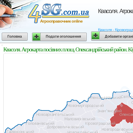
Квасоля. Агрок
Агросправочник online
Квасоля - Кіровоград
Головна
Подати оголошення
Добавити орган
Квасоля. Агрокарта посівних площ. Олександрійський район. Кі