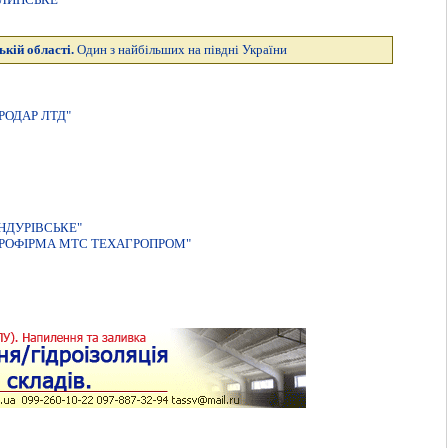
ькій області.
Один з найбільших на півдні України
РОДАР ЛТД"
НДУРIВСЬКЕ"
РОФIРМА МТС ТЕХАГРОПРОМ"