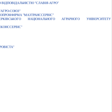
ВIДПОВIДАЛЬНIСТЮ "СЛАВIЯ-АГРО"
"АГРО-СОЮЗ"
ОПРОМФІРМА "МАЗТРАНССЕРВІС"
ЕРКIВСЬКОГО НАЦIОНАЛЬНОГО АГРАРНОГО УНIВЕРСИТЕТУ
ЯКОНССЕРВІС"
РОВIСТА"