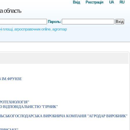
Вхід
Реєстрація
UA
RU
ка область
Пароль:
Вхід
вні площі, агросправочник online, agromap
 IМ.ФРУНЗЕ
РОТЕХНОЛОГIЯ"
 ВIДПОВIДАЛЬНIСТЮ "ГIРНИК"
ЛЬСЬКОГОСПОДАРСЬКА ВИРОБНИЧА КОМПАНIЯ "АГРОДАР ВИРОБНИК"
ЛИНСЬКЕ"