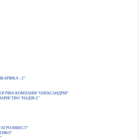
"
КАРIВКА - 2"
ГIЧНА КОМПАНIЯ "ОЛЕКСАНДРIЯ"
АРИСТВО "НАДІЯ-2"
АГРО-ІНВЕСТ"
ЕНКО"
"