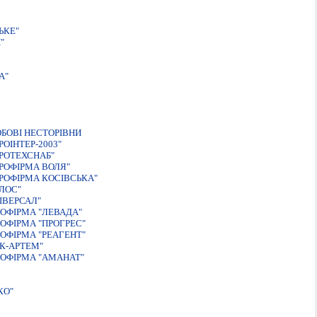
ЬКЕ"
"
А"
БОВI НЕСТОРIВНИ
ОIНТЕР-2003"
РОТЕХСНАБ"
РОФIРМА ВОЛЯ"
РОФIРМА КОСIВСЬКА"
ЛОС"
IВЕРСАЛ"
ОФIРМА "ЛЕВАДА"
ОФIРМА "ПРОГРЕС"
ОФIРМА "РЕАГЕНТ"
К-АРТЕМ"
ОФІРМА "АМАНАТ"
КО"