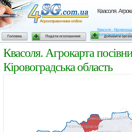
Квасоля. Агрок
Агросправочник online
Квасоля - Кіровоград
агросправочник onli
Головна
Подати оголошення
Добавити орган
Квасоля. Агрокарта посівн
Кіровоградська область