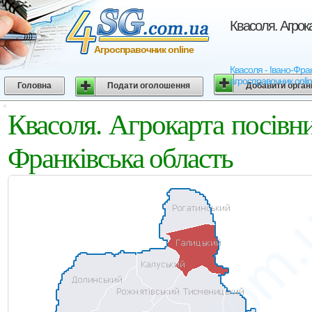
Квасоля. Агрок
Агросправочник online
Квасоля - Івано-Фран
агросправочник onli
Головна
Подати оголошення
Добавити орган
Квасоля. Агрокарта посівн
Франківська область