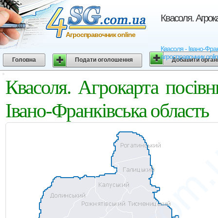
Квасоля. Агрок
Агросправочник online
Квасоля - Івано-Фран
агросправочник onli
Головна
Подати оголошення
Добавити орган
Квасоля. Агрокарта посів
Івано-Франківська область