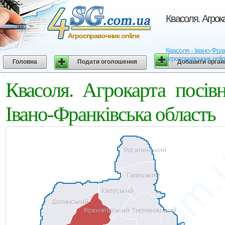
Квасоля. Агрок
Агросправочник online
Квасоля - Івано-Франк
агросправочник onli
Головна
Подати оголошення
Добавити орган
Квасоля. Агрокарта посів
Івано-Франківська область