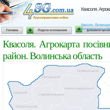
Квасоля. Агрок
Агросправочник online
Квасоля - Волинська 
агросправочник onli
Головна
Подати оголошення
Добавити орган
Квасоля. Агрокарта посів
район. Волинська область