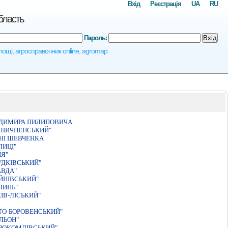
Вхід
Реєстрація
UA
RU
бласть
Пароль:
Вхід
площі, агросправочник online, agromap
ОДИМИРА ПИЛИПОВИЧА
ОШИЧНЕНСЬКИЙ"
НІ ШЕВЧЕНКА
ЛИЦІ"
ІЯ"
УДКІВСЬКИЙ"
АВДА"
ЙНIВСЬКИЙ"
ЛИНЬ"
IВ-ЛIСЬКИЙ"
ТО-БОРОВЕНСЬКИЙ"
ЛЬОН"
ОРОКОМЛІВСЬКИЙ"