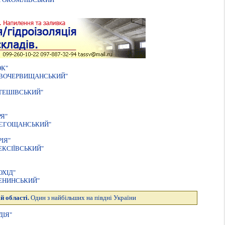
ОК"
ОВОЧЕРВИЩАНСЬКИЙ"
ТЕШІВСЬКИЙ"
Я"
ОЄГОЩАНСЬКИЙ"
IЯ"
ЕКСIЇВСЬКИЙ"
ХІД"
ЕНИНСЬКИЙ"
й області.
Один з найбільших на півдні України
ДІЯ"