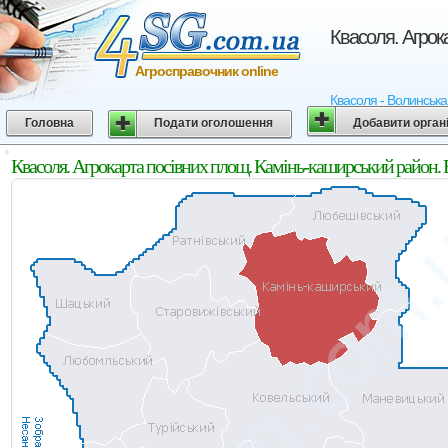
Квасоля. Агрок
Агросправочник online
Квасоля - Волинська 
Головна
Подати оголошення
Добавити орган
Квасоля. Агрокарта посівних площ. Камінь-каширський район. 