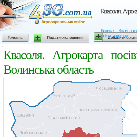
Квасоля. Агрок
Агросправочник online
Квасоля - Волинська 
online, agromap
Головна
Подати оголошення
Добавити орган
Квасоля. Агрокарта посі
Волинська область