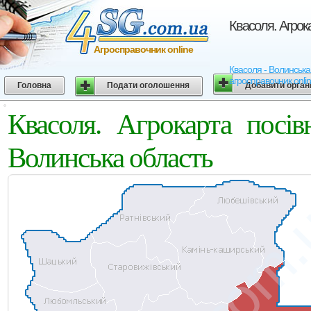
Квасоля. Агрок
Агросправочник online
Квасоля - Волинська 
агросправочник onli
Головна
Подати оголошення
Добавити орган
Квасоля. Агрокарта посі
Волинська область