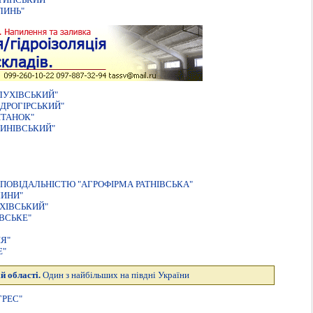
ЛИНЬ"
ЛУХІВСЬКИЙ"
ДРОГIРСЬКИЙ"
IТАНОК"
ИНIВСЬКИЙ"
ПОВIДАЛЬНIСТЮ "АГРОФIРМА РАТНIВСЬКА"
ЛИНИ"
ХІВСЬКИЙ"
ВСЬКЕ"
Я"
Е"
й області.
Один з найбільших на півдні України
ГРЕС"