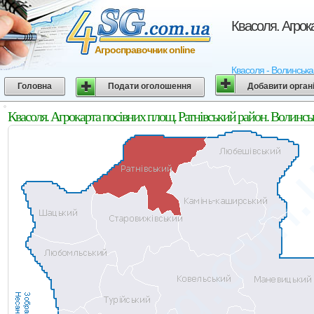
Квасоля. Агрок
Агросправочник online
Квасоля - Волинська 
Головна
Подати оголошення
Добавити орган
Квасоля. Агрокарта посівних площ. Ратнівський район. Волинсь