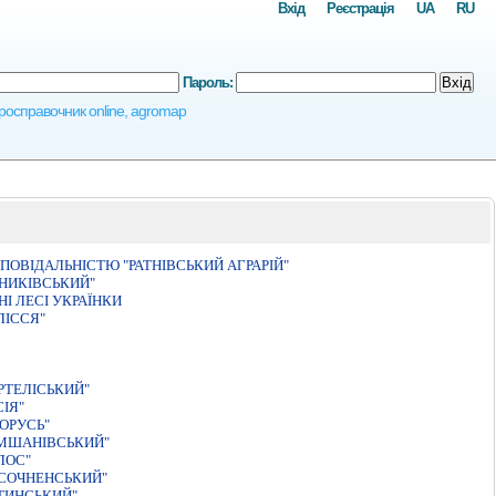
Вхід
Реєстрація
UA
RU
Пароль:
Вхід
агросправочник online, agromap
ОВIДАЛЬНIСТЮ "РАТНIВСЬКИЙ АГРАРIЙ"
НИКIВСЬКИЙ"
I ЛЕСI УКРАЇНКИ
ЛIССЯ"
РТЕЛIСЬКИЙ"
ІЯ"
ОРУСЬ"
АМШАНIВСЬКИЙ"
ЛОС"
ИСОЧНЕНСЬКИЙ"
ТИНСЬКИЙ"