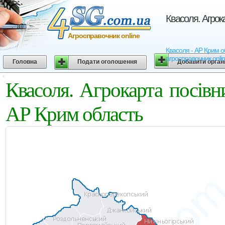
Квасоля. Агрок
Агросправочник online
Квасоля - АР Крим об
агросправочник onli
Головна
Подати оголошення
Добавити орган
Квасоля. Агрокарта посів
АР Крим область