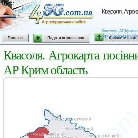
Квасоля. Агрок
Агросправочник online
Квасоля - АР Крим об
агросправочник onli
Головна
Подати оголошення
Добавити орган
Квасоля. Агрокарта посівн
АР Крим область