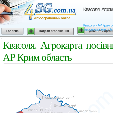
Квасоля. Агрок
Агросправочник online
Квасоля - АР Крим об
агросправочник onli
Головна
Подати оголошення
Добавити орган
Квасоля. Агрокарта посів
АР Крим область