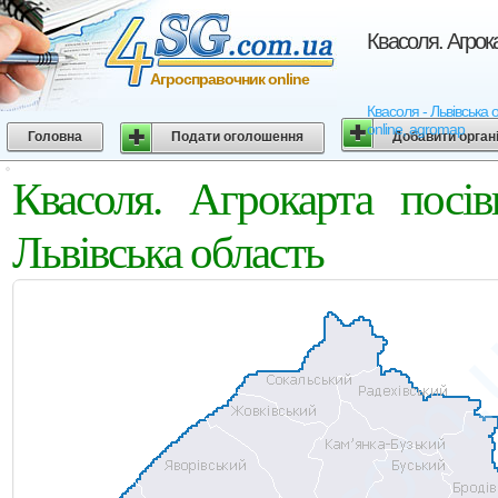
Квасоля. Агрок
Агросправочник online
Квасоля - Львівська 
online, agromap
Головна
Подати оголошення
Добавити орган
Квасоля. Агрокарта посі
Львівська область