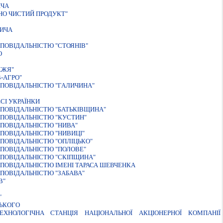
ИЧА
НО ЧИСТИЙ ПРОДУКТ"
ВИЧА
ПОВІДАЛЬНІСТЮ "СТОЯНІВ"
О
ЖЖЯ"
-АГРО"
ПОВIДАЛЬНIСТЮ "ГАЛИЧИНА"
СІ УКРАЇНКИ
ПОВІДАЛЬНІСТЮ "БАТЬКІВЩИНА"
ПОВIДАЛЬНIСТЮ "КУСТИН"
ПОВIДАЛЬНIСТЮ "НИВА"
ПОВIДАЛЬНIСТЮ "НИВИЦI"
ПОВIДАЛЬНIСТЮ "ОПЛIЦЬКО"
ПОВIДАЛЬНIСТЮ "ПОЛОВЕ"
ПОВIДАЛЬНIСТЮ "СКIПЩИНА"
ПОВIДАЛЬНIСТЮ IМЕНI ТАРАСА ШЕВЧЕНКА
ПОВIДАЛЬНIСТЮ "ЗАБАВА"
В"
"
ЦЬКОГО
ХНОЛОГІЧНА СТАНЦІЯ НАЦІОНАЛЬНОЇ АКЦІОНЕРНОЇ КОМПАНІЇ