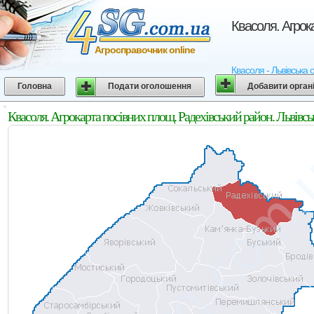
Квасоля. Агрока
Агросправочник online
Квасоля - Львівська 
Головна
Подати оголошення
Добавити орган
Квасоля. Агрокарта посівних площ. Радехівський район. Львівсь