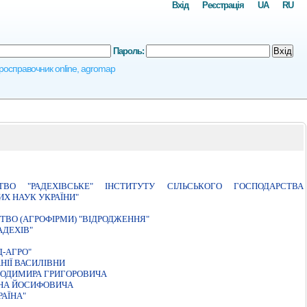
Вхід
Реєстрація
UA
RU
Пароль:
Вхід
агросправочник online, agromap
ВО "РАДЕХІВСЬКЕ" ІНСТИТУТУ СІЛЬСЬКОГО ГОСПОДАРСТВА
ИХ НАУК УКРАЇНИ"
ВО (АГРОФІРМИ) "ВІДРОДЖЕННЯ"
АДЕХІВ"
-АГРО"
НІЇ ВАСИЛІВНИ
ЛОДИМИРА ГРИГОРОВИЧА
АНА ЙОСИФОВИЧА
АЇНА"