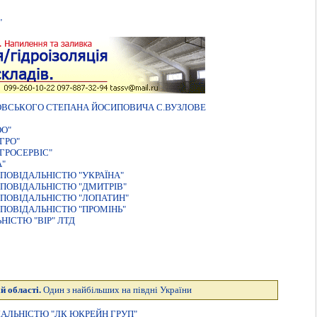
"
КОВСЬКОГО СТЕПАНА ЙОСИПОВИЧА С.ВУЗЛОВЕ
ОО"
ГРО"
ГРОСЕРВІС"
"
ПОВIДАЛЬНIСТЮ "УКРАЇНА"
ПОВІДАЛЬНІСТЮ "ДМИТРІВ"
ПОВIДАЛЬНIСТЮ "ЛОПАТИН"
ПОВIДАЛЬНIСТЮ "ПРОМIНЬ"
IСТЮ "ВIР" ЛТД
й області.
Один з найбільших на півдні України
ДАЛЬНІСТЮ "ЛК ЮКРЕЙН ГРУП"