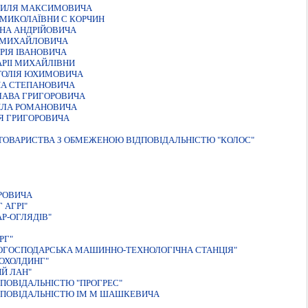
АСИЛЯ МАКСИМОВИЧА
 МИКОЛАЇВНИ С КОРЧИН
НА АНДРIЙОВИЧА
Я МИХАЙЛОВИЧА
РIЯ IВАНОВИЧА
РII МИХАЙЛIВНИ
АТОЛIЯ ЮХИМОВИЧА
НА СТЕПАНОВИЧА
ЛАВА ГРИГОРОВИЧА
ЙЛА РОМАНОВИЧА
Я ГРИГОРОВИЧА
 ТОВАРИСТВА З ОБМЕЖЕНОЮ ВIДПОВIДАЛЬНIСТЮ "КОЛОС"
РОВИЧА
 АГРI"
Р-ОГЛЯДІВ"
РГ"
КОГОСПОДАРСЬКА МАШИННО-ТЕХНОЛОГIЧНА СТАНЦIЯ"
ОХОЛДИНГ"
Й ЛАН"
ПОВIДАЛЬНIСТЮ "ПРОГРЕС"
ДПОВIДАЛЬНIСТЮ IМ М ШАШКЕВИЧА