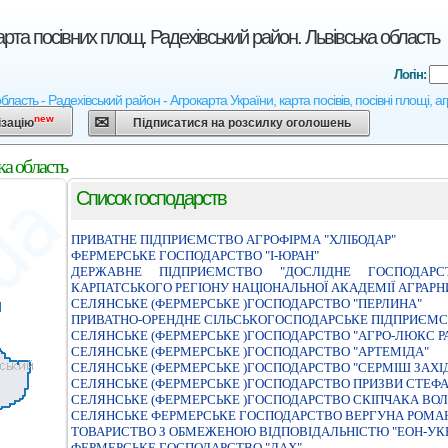
рта посівних площ. Радехівський район. Львівська область
Логін:
область - Радехівський район - Агрокарта України, карта посівів, посівні площі, 
new
ізацію
Підписатися на розсилку оголошень
ка область
Список господарств
ПРИВАТНЕ ПІДПРИЄМСТВО АГРОФІРМА "ХЛІБОДАР"
ФЕРМЕРСЬКЕ ГОСПОДАРСТВО "I-ЮРАН"
ДЕРЖАВНЕ ПІДПРИЄМСТВО "ДОСЛІДНЕ ГОСПОДАРСТ
КАРПАТСЬКОГО РЕГІОНУ НАЦІОНАЛЬНОЇ АКАДЕМІЇ АГРАРН
СЕЛЯНСЬКЕ (ФЕРМЕРСЬКЕ )ГОСПОДАРСТВО "ПЕРЛИНА"
ПРИВАТНО-ОРЕНДНЕ СІЛЬСЬКОГОСПОДАРСЬКЕ ПІДПРИЄМСТ
СЕЛЯНСЬКЕ (ФЕРМЕРСЬКЕ )ГОСПОДАРСТВО "АГРО-ЛЮКС Р
СЕЛЯНСЬКЕ (ФЕРМЕРСЬКЕ )ГОСПОДАРСТВО "АРТЕМІДА"
СЕЛЯНСЬКЕ (ФЕРМЕРСЬКЕ )ГОСПОДАРСТВО "СЕРМІШ ЗАХІД
СЕЛЯНСЬКЕ (ФЕРМЕРСЬКЕ )ГОСПОДАРСТВО ПРИЗВИ СТЕФА
СЕЛЯНСЬКЕ (ФЕРМЕРСЬКЕ )ГОСПОДАРСТВО СКIПЧАКА ВО
СЕЛЯНСЬКЕ ФЕРМЕРСЬКЕ ГОСПОДАРСТВО ВЕРГУНА РОМ
ТОВАРИСТВО З ОБМЕЖЕНОЮ ВІДПОВІДАЛЬНІСТЮ "ЕОН-УКР
ФЕРМЕРСЬКЕ ГОСПОДАРСТВО "ЛАХ"