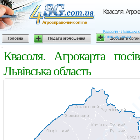
Квасоля. Агрока
Агросправочник online
Квасоля - Львівська 
online, agromap
Головна
Подати оголошення
Добавити орган
Квасоля. Агрокарта посі
Львівська область