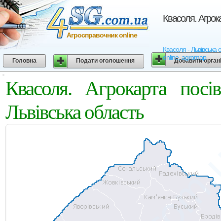
Квасоля. Агрока
Агросправочник online
Квасоля - Львівська о
online, agromap
Головна
Подати оголошення
Добавити орган
Квасоля. Агрокарта посі
Львівська область