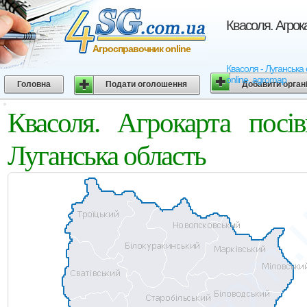
Квасоля. Агрок
Агросправочник online
Квасоля - Луганська 
online, agromap
Головна
Подати оголошення
Добавити орган
Квасоля. Агрокарта пос
Луганська область