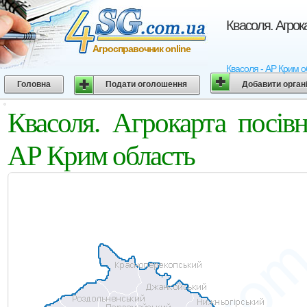
Квасоля. Агро
Агросправочник online
Квасоля - АР Крим о
Головна
Подати оголошення
Добавити орган
Квасоля. Агрокарта посі
АР Крим область