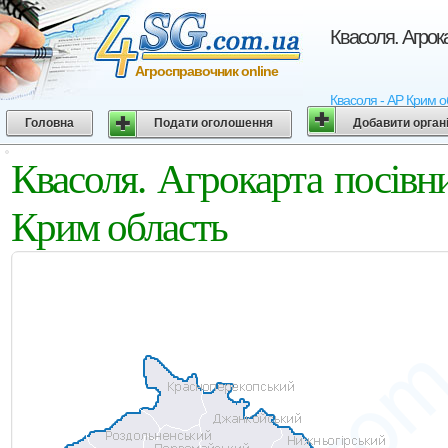
Квасоля. Агрок
Агросправочник online
Квасоля - АР Крим о
Головна
Подати оголошення
Добавити орган
Квасоля. Агрокарта посі
Крим область