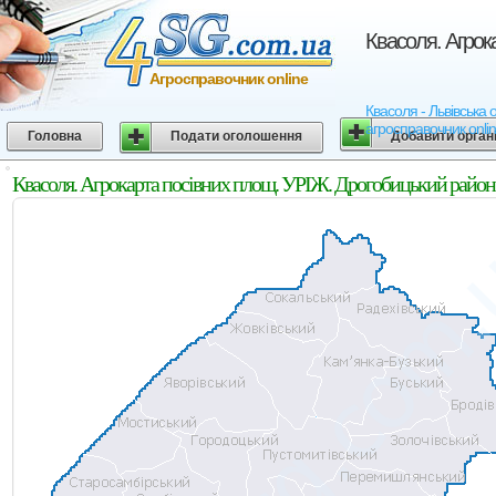
Квасоля. Агрок
Агросправочник online
Квасоля - Львівська 
агросправочник onli
Головна
Подати оголошення
Добавити орган
Квасоля. Агрокарта посівних площ. УРІЖ. Дрогобицький район.