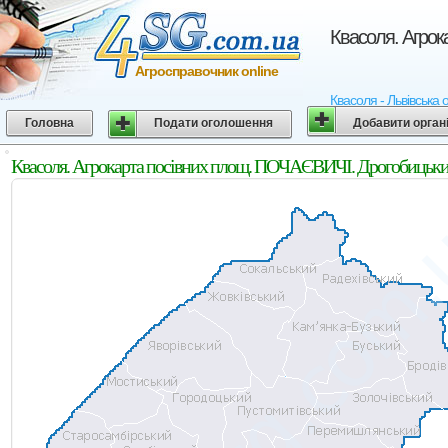
Квасоля. Агрок
Агросправочник online
Квасоля - Львівська 
Головна
Подати оголошення
Добавити орган
Квасоля. Агрокарта посівних площ. ПОЧАЄВИЧІ. Дрогобицький