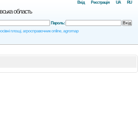
Вхід
Реєстрація
UA
RU
вська область
Пароль:
Вхід
посівні площі, агросправочник online, agromap