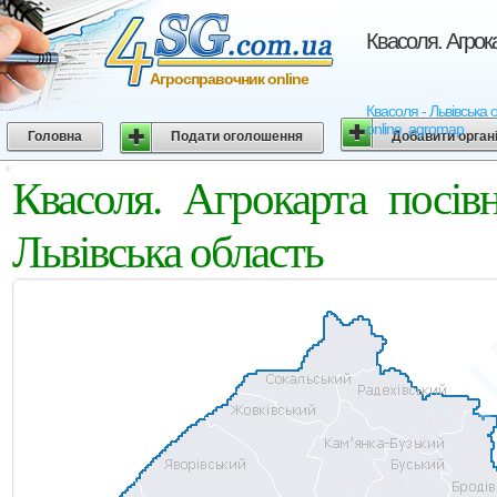
Квасоля. Агрок
Агросправочник online
Квасоля - Львівська 
online, agromap
Головна
Подати оголошення
Добавити орган
Квасоля. Агрокарта посі
Львівська область